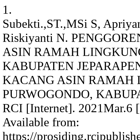
1.
Subekti.,ST.,MSi S, Apriya
Riskiyanti N. PENGG
ASIN RAMAH LINGKUN
KABUPATEN JEPARAP
KACANG ASIN RAMAH 
PURWOGONDO, KABUPA
RCI [Internet]. 2021Mar.6 
Available from:
https://prosiding.rcipublish