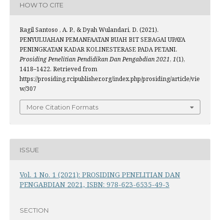
HOW TO CITE
Ragil Santoso , A. P., & Dyah Wulandari, D. (2021).
PENYULUAHAN PEMANFAATAN BUAH BIT SEBAGAI UPAYA
PENINGKATAN KADAR KOLINESTERASE PADA PETANI.
Prosiding Penelitian Pendidikan Dan Pengabdian 2021
,
1
(1),
1418–1422. Retrieved from
https://prosiding.rcipublisher.org/index.php/prosiding/article/vie
w/307
More Citation Formats
ISSUE
Vol. 1 No. 1 (2021): PROSIDING PENELITIAN DAN
PENGABDIAN 2021, ISBN: 978-623-6535-49-3
SECTION