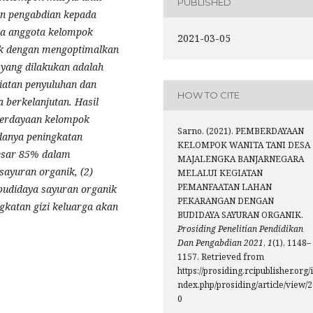
PUBLISHED
tan pengabdian kepada
a anggota kelompok
2021-03-05
ik dengan mengoptimalkan
yang dilakukan adalah
iatan penyuluhan dan
HOW TO CITE
 berkelanjutan. Hasil
berdayaan kelompok
Sarno. (2021). PEMBERDAYAAN
danya peningkatan
KELOMPOK WANITA TANI DESA
esar 85% dalam
MAJALENGKA BANJARNEGARA
ayuran organik, (2)
MELALUI KEGIATAN
PEMANFAATAN LAHAN
budidaya sayuran organik
PEKARANGAN DENGAN
gkatan gizi keluarga akan
BUDIDAYA SAYURAN ORGANIK.
Prosiding Penelitian Pendidikan
Dan Pengabdian 2021
,
1
(1), 1148–
1157. Retrieved from
https://prosiding.rcipublisher.org/i
ndex.php/prosiding/article/view/
0