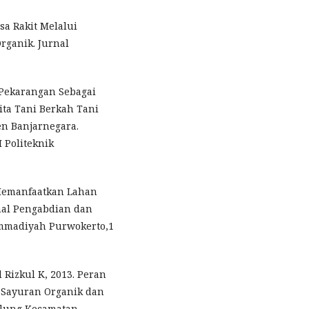
a Rakit Melalui
rganik. Jurnal
 Pekarangan Sebagai
ta Tani Berkah Tani
n Banjarnegara.
 Politeknik
n Memanfaatkan Lahan
nal Pengabdian dan
mmadiyah Purwokerto,1
Rizkul K, 2013. Peran
Sayuran Organik dan
elung Kecamatan