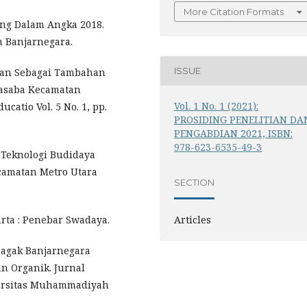
More Citation Formats
ang Dalam Angka 2018.
n Banjarnegara.
ISSUE
gan Sebagai Tambahan
asaba Kecamatan
Vol. 1 No. 1 (2021):
atio Vol. 5 No. 1, pp.
PROSIDING PENELITIAN DA
PENGABDIAN 2021, ISBN:
978-623-6535-49-3
n Teknologi Budidaya
camatan Metro Utara
SECTION
Articles
arta : Penebar Swadaya.
Pagak Banjarnegara
n Organik. Jurnal
ersitas Muhammadiyah