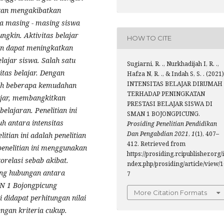
akan mengakibatkan
na masing - masing siswa
kin. Aktivitas belajar
HOW TO CITE
an dapat meningkatkan
ajar siswa. Salah satu
Sugiarni, R. ., Nurkhadijah I, R. .,
itas belajar. Dengan
Hafza N, R. ., & Indah S, S. . (2021)
INTENSITAS BELAJAR DIRUMAH
leh beberapa kemudahan
TERHADAP PENINGKATAN
ajar, membangkitkan
PRESTASI BELAJAR SISWA DI
lajaran. Penelitian ini
SMAN 1 BOJONGPICUNG.
h antara intensitas
Prosiding Penelitian Pendidikan
Dan Pengabdian 2021
,
1
(1), 407–
litian ini adalah penelitian
412. Retrieved from
penelitian ini menggunakan
https://prosiding.rcipublisher.org/i
orelasi sebab akibat.
ndex.php/prosiding/article/view/
tang hubungan antara
7
MAN 1 Bojongpicung
More Citation Formats
i didapat perhitungan nilai
engan kriteria cukup.