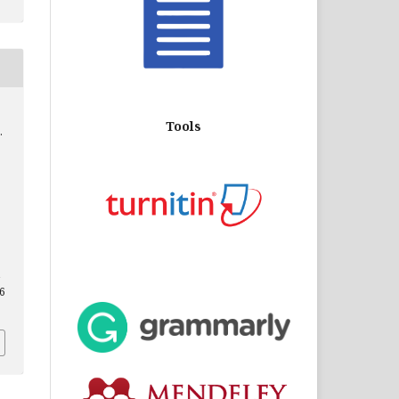
Tools
.
16