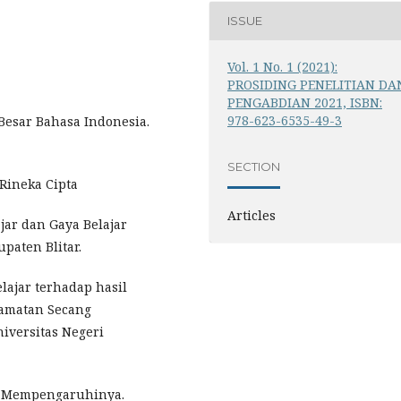
ISSUE
Vol. 1 No. 1 (2021):
PROSIDING PENELITIAN DA
PENGABDIAN 2021, ISBN:
978-623-6535-49-3
esar Bahasa Indonesia.
SECTION
: Rineka Cipta
Articles
ajar dan Gaya Belajar
paten Blitar.
elajar terhadap hasil
ecamatan Secang
niversitas Negeri
ang Mempengaruhinya.